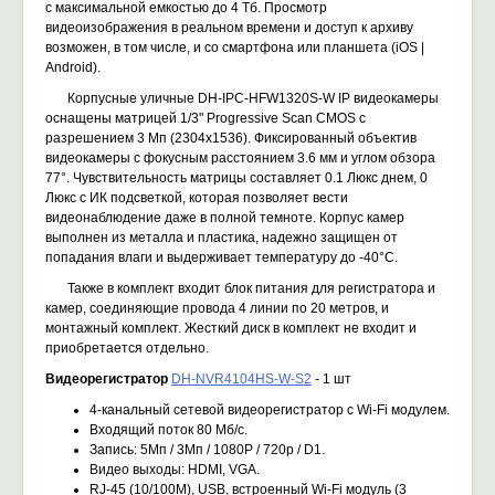
с максимальной емкостью до 4 Тб. Просмотр
видеоизображения в реальном времени и доступ к архиву
возможен, в том числе, и со смартфона или планшета (iOS |
Android).
Корпусные уличные DH-IPC-HFW1320S-W IP видеокамеры
оснащены матрицей 1/3" Progressive Scan CMOS с
разрешением 3 Mп (2304х1536). Фиксированный объектив
видеокамеры с фокусным расстоянием 3.6 мм и углом обзора
77°. Чувствительность матрицы составляет 0.1 Люкс днем, 0
Люкс с ИК подсветкой, которая позволяет вести
видеонаблюдение даже в полной темноте. Корпус камер
выполнен из металла и пластика, надежно защищен от
попадания влаги и выдерживает температуру до -40°C.
Также в комплект входит блок питания для регистратора и
камер, соединяющие провода 4 линии по 20 метров, и
монтажный комплект. Жесткий диск в комплект не входит и
приобретается отдельно.
Видеорегистратор
DH-NVR4104HS-W-S2
- 1 шт
4-канальный сетевой видеорегистратор с Wi-Fi модулем.
Входящий поток 80 Мб/с.
Запись: 5Мп / 3Мп / 1080Р / 720p / D1.
Видео выходы: HDMI, VGA.
RJ-45 (10/100М), USB, встроенный Wi-Fi модуль (3