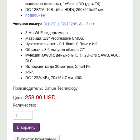
выносных антенны), 1xSata HDD (до 4 Тб).
DC 12В/2А, 10Вт (без HDD), 260x245x47 мм.
подробнее
Уличная камера
DH-IPC-HFW1320S-W
- 2 шт.
3 Мп Wi-Fi видеокамера.
Матрица: 1/3" Progressive CMOS.
Чувствительность: 0.1 Люкс, 0 Люкс с ИК.
Объектив: 3.6 мм, угол обзора 77°.
Функции: DWDR, день/ночь(ICR), 2D-DNR, AWB, AGC,
BLC.
Ик подсветка до 30 метров, Smart Ик.
IP67.
DC 12В/4.4Вт, 70x164.7 мм, 430г.
Производитель:
Dahua Technology
258.00 USD
Цена:
Количество: